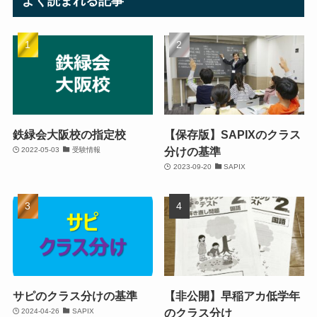
よく読まれる記事
鉄緑会大阪校の指定校
【保存版】SAPIXのクラス
分けの基準
2022-05-03
受験情報
2023-09-20
SAPIX
サピのクラス分けの基準
【非公開】早稲アカ低学年
のクラス分け
2024-04-26
SAPIX