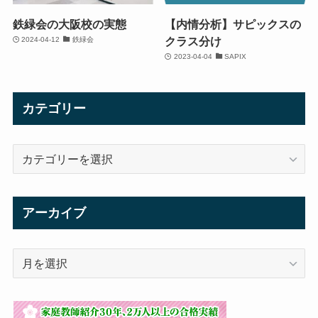
鉄緑会の大阪校の実態
【内情分析】サピックスの
クラス分け
2024-04-12
鉄緑会
2023-04-04
SAPIX
カテゴリー
カ
テ
ゴ
リ
アーカイブ
ー
ア
ー
カ
イ